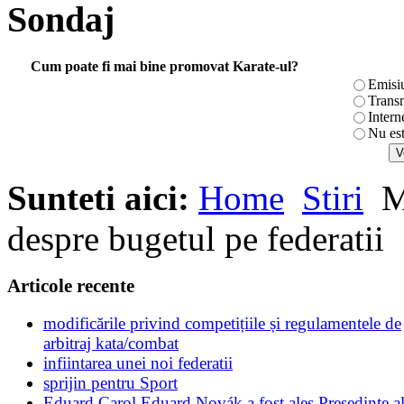
Sondaj
Cum poate fi mai bine promovat Karate-ul?
Emisi
Transm
Intern
Nu es
Sunteti aici:
Home
Stiri
Mi
despre bugetul pe federatii
Articole recente
modificările privind competițiile și regulamentele de
arbitraj kata/combat
infiintarea unei noi federatii
sprijin pentru Sport
Eduard Carol Eduard Novák a fost ales Presedinte a