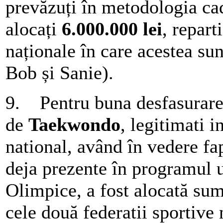
prevăzuți în metodologia cad
alocați
6.000.000 lei
, repart
naționale în care acestea su
Bob și Sanie).
9. Pentru buna desfasurare a
de
Taekwondo
, legitimati 
national, având în vedere fa
deja prezente în programul ul
Olimpice, a fost alocată su
cele două federatii sportive 