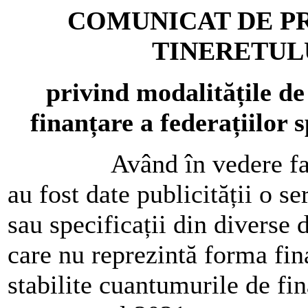
COMUNICAT DE PR
TINERETULU
privind
m
odalitățile d
finan
ț
are a federa
ț
iilor 
Având în vedere faptul c
au fost date publicității o se
sau specificații din diverse d
care nu reprezintă forma fin
stabilite cuantumurile de fin