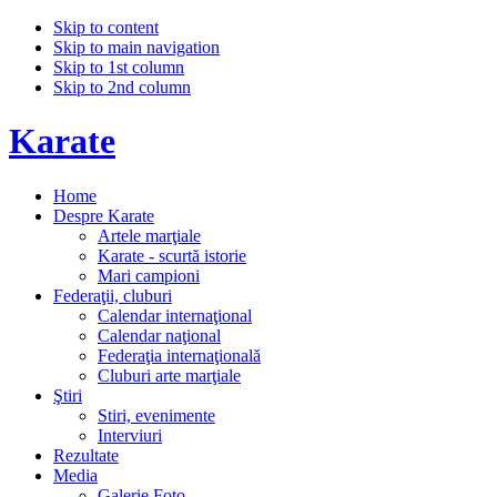
Skip to content
Skip to main navigation
Skip to 1st column
Skip to 2nd column
Karate
Home
Despre Karate
Artele marţiale
Karate - scurtă istorie
Mari campioni
Federaţii, cluburi
Calendar internaţional
Calendar naţional
Federaţia internaţională
Cluburi arte marţiale
Ştiri
Stiri, evenimente
Interviuri
Rezultate
Media
Galerie Foto