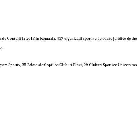
ea de Conturi) in 2013 in Romania,
417
organizatii sportive persoane juridice de dre
el:
am Sportiv, 35 Palate ale Copiilor/Cluburi Elevi, 29 Cluburi Sportive Universitare