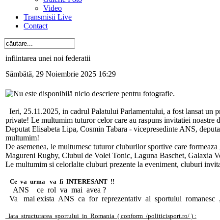
Video
Transmisii Live
Contact
infiintarea unei noi federatii
Sâmbătă, 29 Noiembrie 2025 16:29
Ieri, 25.11.2025, in cadrul Palatului Parlamentului, a fost lansat un pro
private! Le multumim tuturor celor care au raspuns invitatiei noastre d
Deputat Elisabeta Lipa, Cosmin Tabara - vicepresedinte ANS, deput
multumim!
De asemenea, le multumesc tuturor cluburilor sportive care formeaza g
Magureni Rugby, Clubul de Volei Tonic, Laguna Baschet, Galaxia 
Le multumim si celorlalte cluburi prezente la eveniment, cluburi invitat
Ce va urma va fi INTERESANT !!
ANS ce rol va mai avea ?
Va mai exista ANS ca for reprezentativ al sportului romanesc , 
Iata structurarea sportului in Romania ( conform /politicisport.ro/ ) :