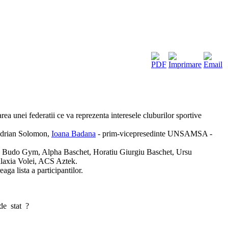
area unei federatii ce va reprezenta interesele cluburilor sportive
Adrian Solomon,
Ioana Badana
- prim-vicepresedinte UNSAMSA -
atii: Budo Gym, Alpha Baschet, Horatiu Giurgiu Baschet, Ursu
laxia Volei, ACS Aztek.
aga lista a participantilor.
de stat ?