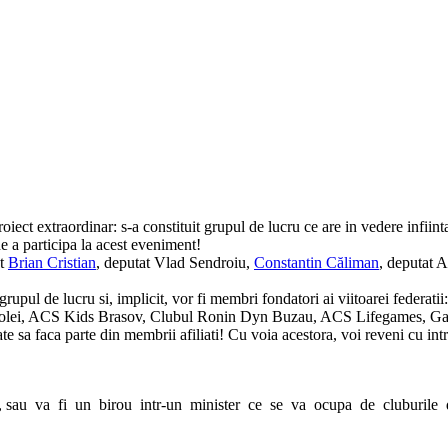
iect extraordinar: s-a constituit grupul de lucru ce are in vedere infiint
e a participa la acest eveniment!
at
Brian Cristian
, deputat Vlad Sendroiu,
Constantin Căliman
, deputat 
rupul de lucru si, implicit, vor fi membri fondatori ai viitoarei feder
Volei, ACS Kids Brasov, Clubul Ronin Dyn Buzau, ACS Lifegames, Ga
e sa faca parte din membrii afiliati! Cu voia acestora, voi reveni cu intre
sau va fi un birou intr-un minister ce se va ocupa de cluburile 