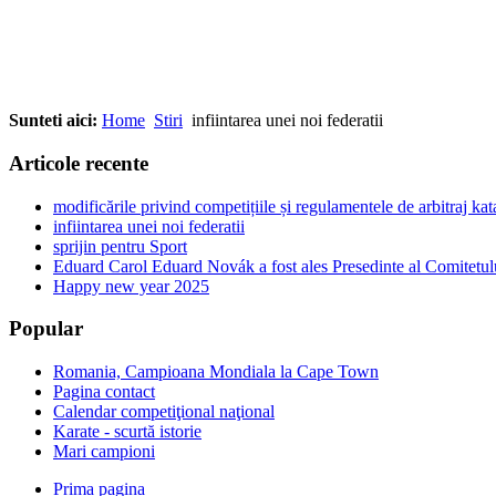
Sunteti aici:
Home
Stiri
infiintarea unei noi federatii
Articole recente
modificările privind competițiile și regulamentele de arbitraj ka
infiintarea unei noi federatii
sprijin pentru Sport
Eduard Carol Eduard Novák a fost ales Presedinte al Comitetul
Happy new year 2025
Popular
Romania, Campioana Mondiala la Cape Town
Pagina contact
Calendar competiţional naţional
Karate - scurtă istorie
Mari campioni
Prima pagina