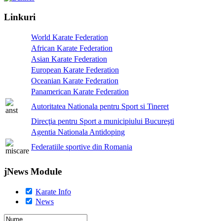
Linkuri
World Karate Federation
African Karate Federation
Asian Karate Federation
European Karate Federation
Oceanian Karate Federation
Panamerican Karate Federation
Autoritatea Nationala pentru Sport si Tineret
Direcţia pentru Sport a municipiului Bucureşti
Agentia Nationala Antidoping
Federatiile sportive din Romania
jNews Module
Karate Info
News