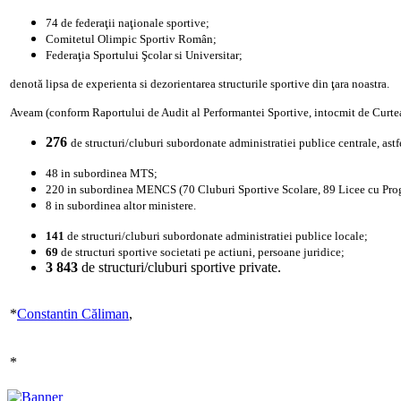
74 de federaţii naţionale sportive;
Comitetul Olimpic Sportiv Român;
Federaţia Sportului Şcolar si Universitar;
denotă lipsa de experienta si dezorientarea structurile sportive din ţara noastra.
Aveam (conform Raportului de Audit al Performantei Sportive, intocmit de Curt
276
de structuri/cluburi subordonate administratiei publice centrale, astf
48 in subordinea MTS;
220 in subordinea MENCS (70 Cluburi Sportive Scolare, 89 Licee cu Progr
8 in subordinea altor ministere.
141
de structuri/cluburi subordonate administratiei publice locale;
69
de structuri sportive societati pe actiuni, persoane juridice;
3 843
de structuri/cluburi sportive private.
*
Constantin Căliman
,
*