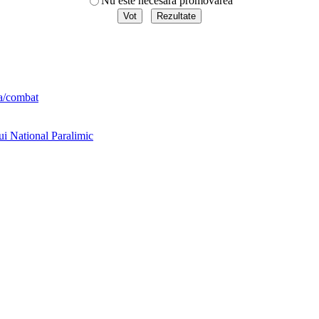
Nu este necesara promovarea
ta/combat
ui National Paralimic