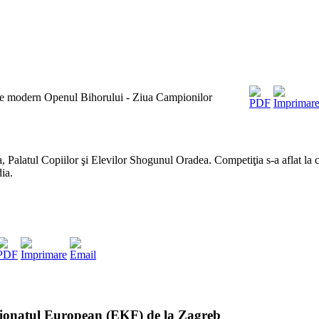
ate modern Openul Bihorului - Ziua Campionilor
Palatul Copiilor şi Elevilor Shogunul Oradea. Competiţia s-a aflat la cea 
ia.
pionatul European (EKF) de la Zagreb