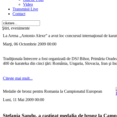
Video
Transmisii Live
Contact
Ştiri, evenimente
La Arena „Antonio Alexe” a avut loc concursul internaţional de kar
Marţi, 06 Octombrie 2009 00:00
Tradiţionala întrecere a fost organizată de DSJ Bihor, Primăria Oradea, 
400 de karateka din cinci ţări: România, Ungaria, Slovacia, Iran şi Ind
Citeşte mai mult...
Medalie de bronz pentru Romania la Campionatul European
Luni, 11 Mai 2009 00:00
Stefania Sandu, a castigat medalia de bronz la Cam