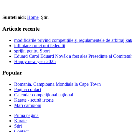
Sunteti aici:
Home
Ştiri
Articole recente
modificările privind competițiile și regulamentele de arbitraj ka
infiintarea unei noi federatii
sprijin pentru Sport
Eduard Carol Eduard Novák a fost ales Presedinte al Comitetul
Happy new year 2025
Popular
Romania, Campioana Mondiala la Cape Town
Pagina contact
Calendar competiţional naţional
Karate - scurtă istorie
Mari campioni
Prima pagina
Karate
Stiri
Contact