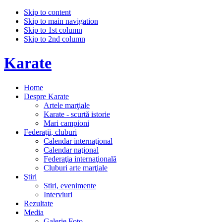
Skip to content
Skip to main navigation
Skip to 1st column
Skip to 2nd column
Karate
Home
Despre Karate
Artele marţiale
Karate - scurtă istorie
Mari campioni
Federaţii, cluburi
Calendar internaţional
Calendar naţional
Federaţia internaţională
Cluburi arte marţiale
Ştiri
Stiri, evenimente
Interviuri
Rezultate
Media
Galerie Foto